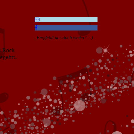
Empfehlt uns doch weiter? :-)
u Rock
egehrt.