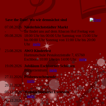
Save the Date! Wo wir demnächst sind
07.08.2026
Niederhöchststädter Markt
-
Ihr findet uns auf dem Abacon Hof Freitag von
09.08.2026
18:00 Uhr bis 00:00 Uhr Samstag von 15:00 Uhr
bis 00:00 Uhr Sonntag von 11:00 Uhr bis 20:00
Uhr
mehr
23.08.2026
AWO Kinderfest
Hartmutschule Pestalozzistraße 7, 65760
Eschborn 10:00 Uhr bis 14:00 Uhr
mehr
19.09.2026
Jubiläum Eschborner Schützen
Bürgerzentrum
mehr
27.11.2026
Probenwochenende
-
mehr
29.11.2026
05.12.2026
Weihnachtsmarkt Eschborn
-
mehr
06.12.2026